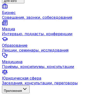
Для кого
Бизнес
Совещания, звонки, собеседования
Медиа
Интервью, подкасты, конференции
Образование
Лекции, семинары, исследования
Медицина
Приёмы, консилиумы, консультации
Юридическая сфера
Заседания, консультации, переговоры
Приложения