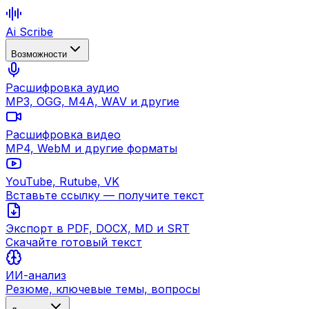
Ai Scribe
Возможности
Расшифровка аудио
MP3, OGG, M4A, WAV и другие
Расшифровка видео
MP4, WebM и другие форматы
YouTube, Rutube, VK
Вставьте ссылку — получите текст
Экспорт в PDF, DOCX, MD и SRT
Скачайте готовый текст
ИИ-анализ
Резюме, ключевые темы, вопросы