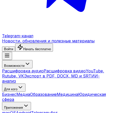
Telegram-канал
Новости, обновления и полезные материалы
Войти
Начать бесплатно
Возможности
Расшифровка аудио
Расшифровка видео
YouTube,
Rutube, VK
Экспорт в PDF, DOCX, MD и SRT
ИИ-
анализ
Для кого
Бизнес
Медиа
Образование
Медицина
Юридическая
сфера
Приложения
macOS
Android
Telegram-бот