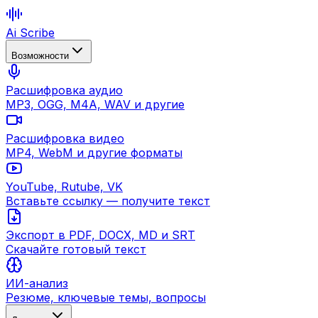
Ai Scribe
Возможности
Расшифровка аудио
MP3, OGG, M4A, WAV и другие
Расшифровка видео
MP4, WebM и другие форматы
YouTube, Rutube, VK
Вставьте ссылку — получите текст
Экспорт в PDF, DOCX, MD и SRT
Скачайте готовый текст
ИИ-анализ
Резюме, ключевые темы, вопросы