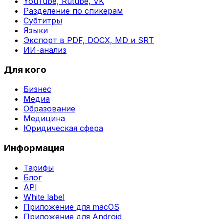
YouTube, Rutube, VK
Разделение по спикерам
Субтитры
Языки
Экспорт в PDF, DOCX, MD и SRT
ИИ-анализ
Для кого
Бизнес
Медиа
Образование
Медицина
Юридическая сфера
Информация
Тарифы
Блог
API
White label
Приложение для macOS
Приложение для Android